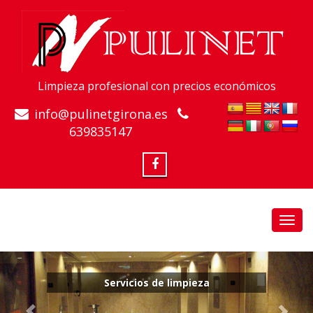
Limpieza profesional con precios económicos
info@pulinetgirona.es
639835147
Toggl
navig
Servicios de limpieza