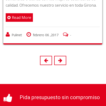
d. Ofrecemos nuestro servicio en toda Girona.
muy ec
altame
ad More
provin
Re
inet
febrero 06 ,2017
-
Pul
Pida presupuesto sin compromiso