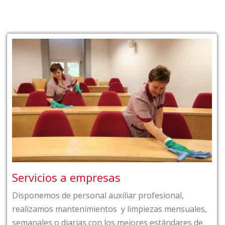
icios a empresas
Limp
emos de personal auxiliar profesional,
Somos 
amos mantenimientos y limpiezas mensuales,
manten
les o diarias con los mejores estándares de
Garant