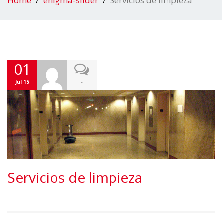
Home
enigma-slider
Servicios de limpieza
01
-
Jul 15
Servicios de limpieza